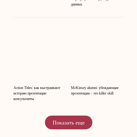
данных
Action Titles: как выстраивают
McKinsey alumni: убеждающие
историю презентации
презентации – это killer skill
консультанты
Показать еще