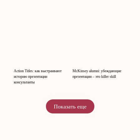
Action Titles: как выстраивают
McKinsey alumni: убеждающие
историю презентации
презентации – это killer skill
консультанты
Показать еще