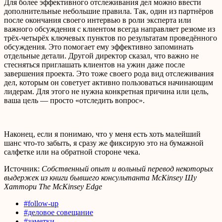
Для более эффективного отслеживания дел можно ввести
дополнительные небольшие правила. Так, один из партнёров
после окончания своего интервью в роли эксперта или
важного обсуждения с клиентом всегда направляет резюме из
трёх-четырёх ключевых пунктов по результатам проведённого
обсуждения. Это помогает ему эффективно запоминать
отдельные детали. Другой директор сказал, что важно не
стесняться приглашать клиентов на ужин даже после
завершения проекта. Это тоже своего рода вид отслеживания
дел, которым он советует активно пользоваться начинающим
лидерам. Для этого не нужна конкретная причина или цель,
ваша цель — просто «отследить вопрос».
Наконец, если я понимаю, что у меня есть хоть малейший
шанс что-то забыть, я сразу же фиксирую это на бумажной
салфетке или на обратной стороне чека.
Источник:
Собственный опыт и вольный перевод некоторых
выдержек из книги бывшего консультанта McKinsey Шу
Хаттори The McKinsey Edge
#follow-up
#деловое совещание
#заметки