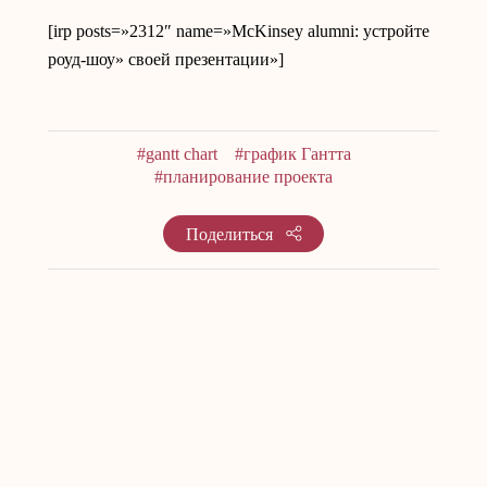
[irp posts=»2312″ name=»McKinsey alumni: устройте
роуд-шоу» своей презентации»]
#gantt chart
#график Гантта
#планирование проекта
Поделиться