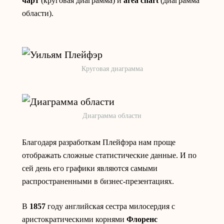
чарт
(круговая диаграмма) и
area chart
(диаграмма
области).
Круговая диаграмма
Диаграмма области
Благодаря разработкам Плейфэра нам проще
отображать сложные статистические данные. И по
сей день его графики являются самыми
распространенными в бизнес-презентациях.
В
1857
году английская сестра милосердия с
аристократическими корнями
Флоренс