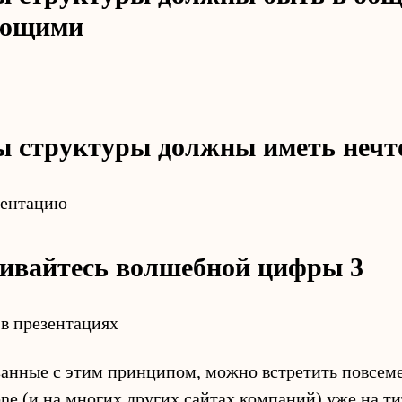
ающими
ы структуры должны иметь нечт
ивайтесь волшебной цифры 3
занные с этим принципом, можно встретить повсем
one (и на многих других сайтах компаний) уже на т