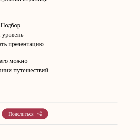
«Подбор
 уровень –
 его можно
вании путешествий
Поделиться