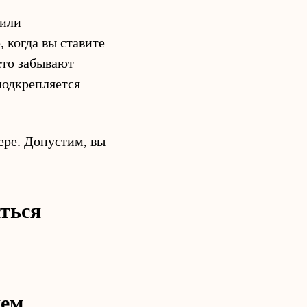
 или
 когда вы ставите
сто забывают
 подкрепляется
ере. Допустим, вы
ться
щем