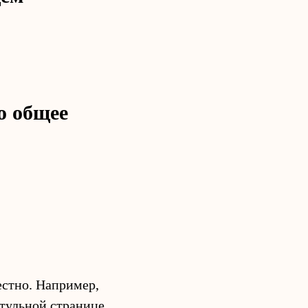
о общее
естно. Например,
итульной странице