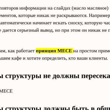
 повторов информации на слайдах (масло масляное)
ементов, которые никак не раскрываются. Например,
ь автоматически начинает искать сноску, которую ча
е дается серьезный вывод, но при этом он никак не
им, как работает
принцип MECE
на простом прим
ьшим кафе и хотите определить, кто ваши клиенты.
ы структуры не должны пересека
ы структуры должны быть в об