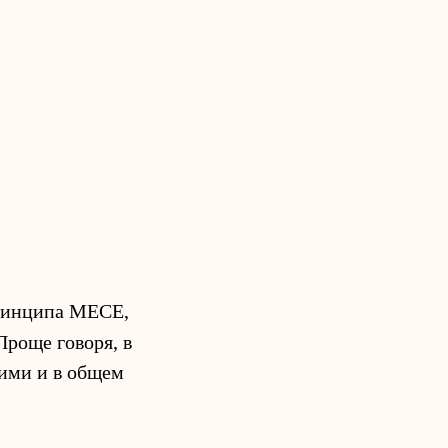
принципа MECE,
 Проще говоря, в
ими и в общем