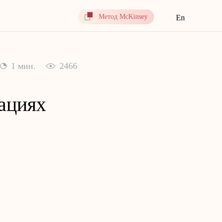
Метод McKinsey
En
1 мин.
2466
ациях