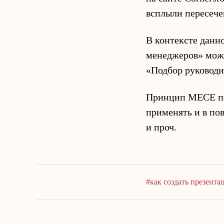
всплыли пересече
В контексте данн
менеджеров» можн
«Подбор руководит
Принцип MECE пом
применять и в по
и проч.
#как создать презент