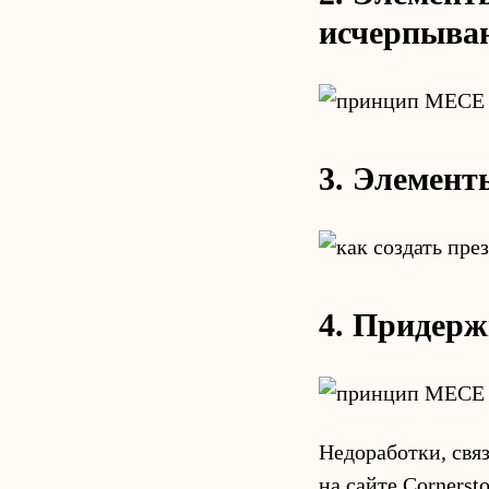
исчерпыв
3. Элемент
4. Придерж
Недоработки, свя
на сайте Cornerst