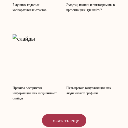
7 лучших годовых
Эмодзи, иконки и пиктограммы в
корпоративных отчетов
презентациях: где найти?
Правила восприятия
Пять правил визуализации: как
информации: как люди читают
люди читают графики
слайды
Показать еще