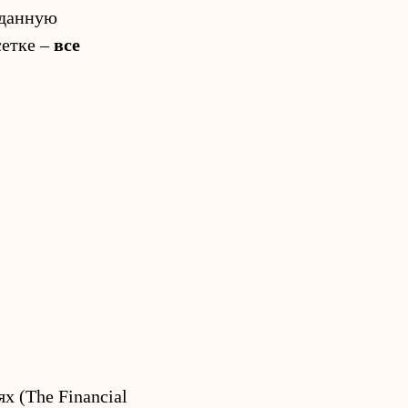
 данную
сетке –
все
х (The Financial