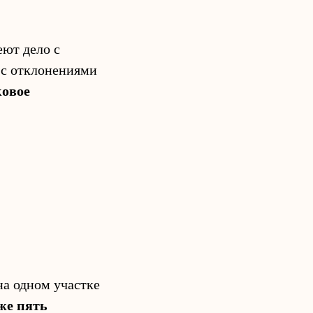
еют дело с
 с отклонениями
ковое
а одном участке
же пять