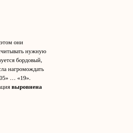
 этом они
 считывать нужную
зуется бордовый,
сла нагромождать
«05» … «19».
мация
выровнена