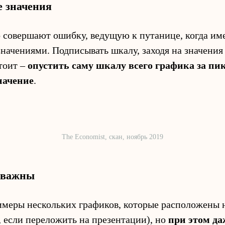
 значения
 совершают ошибку, ведущую к путанице, когда им
начениями. Подписывать шкалу, заходя на значения
стоит –
опустить саму шкалу всего графика за пи
начение
.
The Economist, скан, ноябрь 2019
е важны
меры нескольких графиков, которые расположены н
, если переложить на презентации), но
при этом да