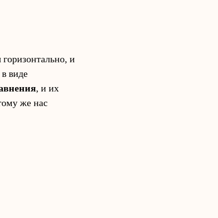
 горизонтально, и
 в виде
равнения
, и их
тому же нас