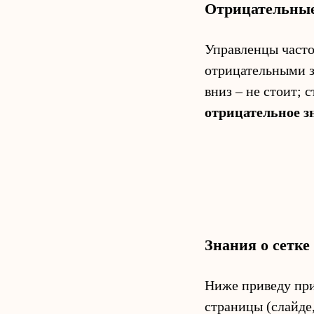
Отрицательные
Управленцы часто
отрицательными з
вниз – не стоит; 
отрицательное з
Знания о сетк
Ниже приведу при
страницы (слайде