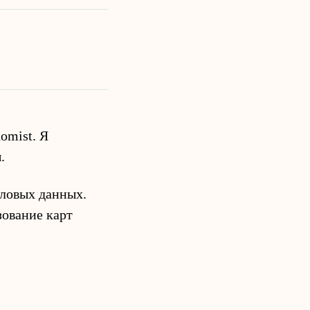
omist. Я
.
словых данных.
зование карт