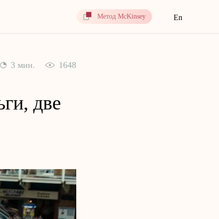
Метод McKinsey
En
3 мин.
1648
ьги, две