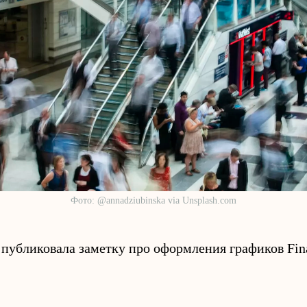
Фото: @annadziubinska via Unsplash.com
 публиковала заметку про оформления графиков Fin