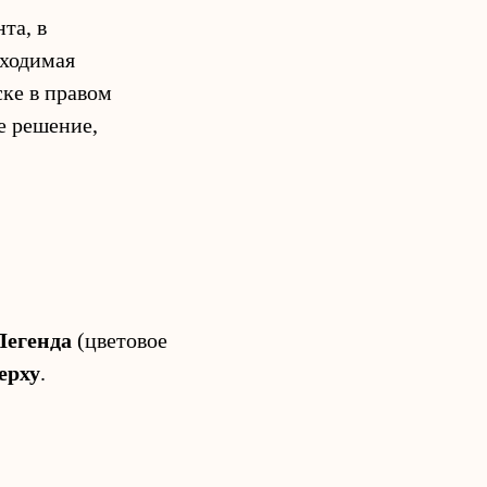
та, в
бходимая
ске в правом
е решение,
Легенда
(цветовое
ерху
.