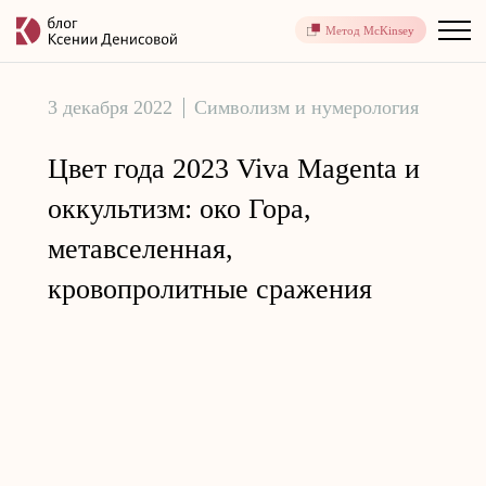
Метод McKinsey
3 декабря 2022
Символизм и нумерология
Цвет года 2023 Viva Magenta и
оккультизм: око Гора,
метавселенная,
кровопролитные сражения