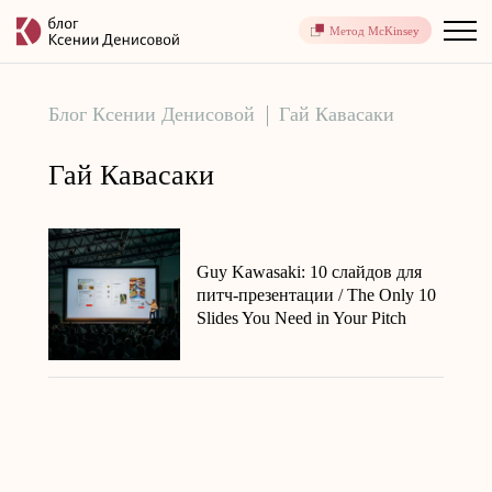
Метод McKinsey
Блог Ксении Денисовой
Гай Кавасаки
Гай Кавасаки
Guy Kawasaki: 10 слайдов для
питч-презентации / The Only 10
Slides You Need in Your Pitch