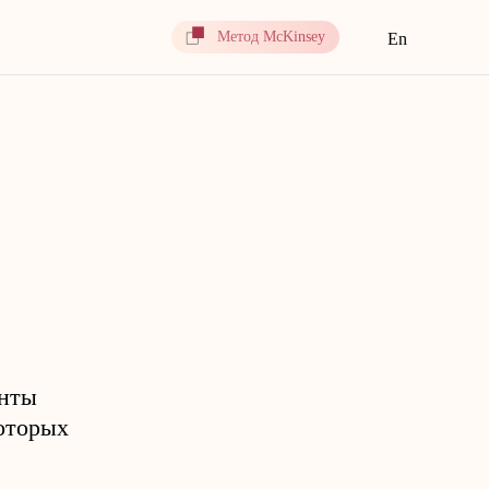
Метод McKinsey
En
анты
которых