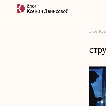
Блог Кс
стр