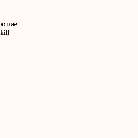
дающие
kill