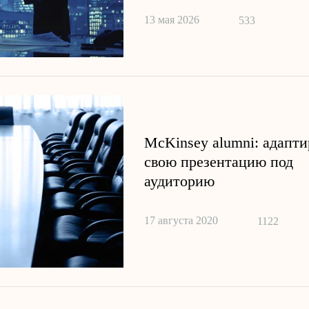
13 мая 2026
533
McKinsey alumni: адапт
свою презентацию под
аудиторию
17 августа 2020
1122