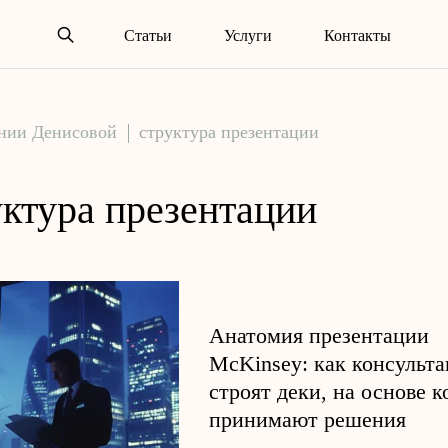
Статьи
Услуги
Контакты
ении Денисовой
структура презентации
уктура презентации
Анатомия презентации
McKinsey: как консульт
строят деки, на основе 
принимают решения