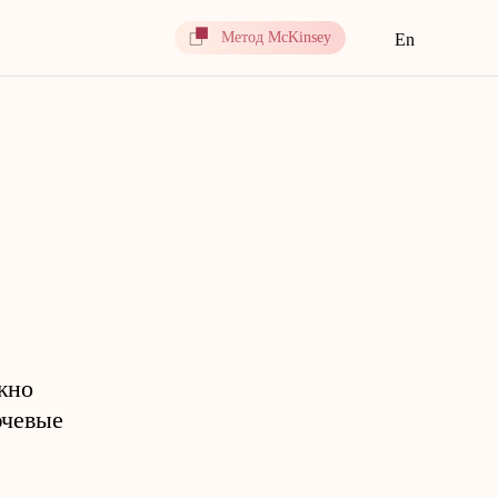
Метод McKinsey
En
ажно
ючевые