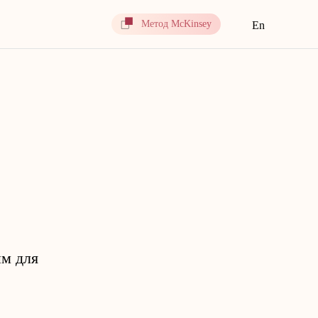
Метод McKinsey
En
ым для