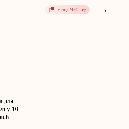
Метод McKinsey
En
в для
Only 10
itch