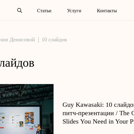
Статьи
Услуги
Контакты
ении Денисовой
10 слайдов
слайдов
Guy Kawasaki: 10 слайдо
питч-презентации / The 
Slides You Need in Your P